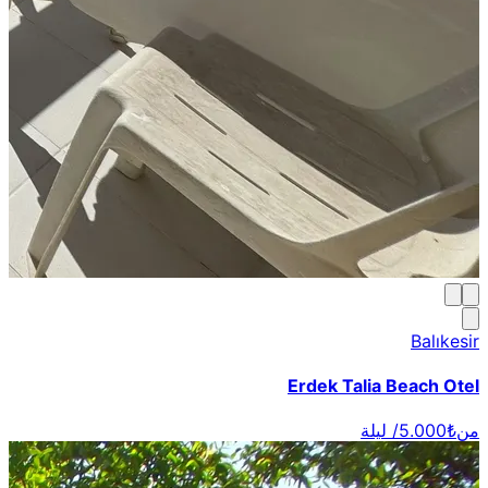
Balıkesir
Erdek Talia Beach Otel
من
₺5.000
/ ليلة