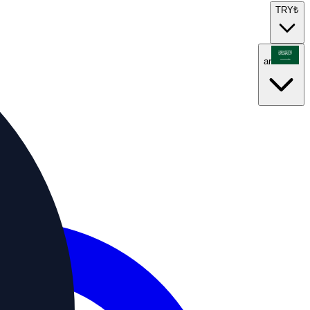
TRY
₺
ar