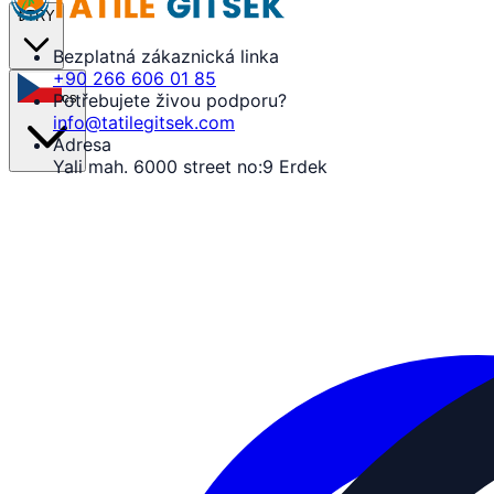
₺
TRY
Bezplatná zákaznická linka
+90 266 606 01 85
cs
Potřebujete živou podporu?
info@tatilegitsek.com
Adresa
Yali mah. 6000 street no:9 Erdek