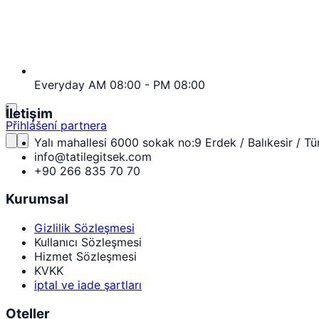
Everyday AM 08:00 - PM 08:00
İletişim
Přihlášení partnera
Yalı mahallesi 6000 sokak no:9 Erdek / Balıkesir / Tü
info@tatilegitsek.com
+90 266 835 70 70
Kurumsal
Gizlilik Sözleşmesi
Kullanıcı Sözleşmesi
Hizmet Sözleşmesi
KVKK
iptal ve iade şartları
Oteller