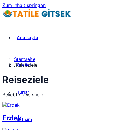
Zum Inhalt springen
Ana sayfa
Startseite
Oteller
/
Reiseziele
Reiseziele
Turlar
Beliebte Reiseziele
Erdek
iletisim