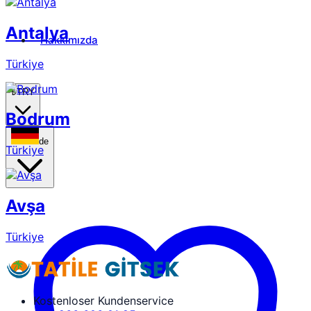
Antalya
Hakkımızda
Türkiye
₺
TRY
Bodrum
de
Türkiye
Avşa
Türkiye
Kostenloser Kundenservice