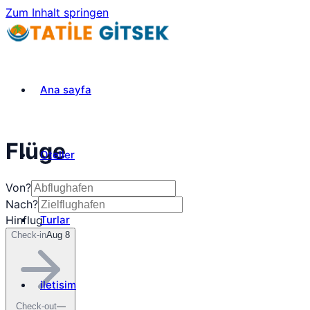
Zum Inhalt springen
Ana sayfa
Flüge
Oteller
Von?
Nach?
Turlar
Hinflug
Check-in
Aug 8
iletisim
Check-out
—