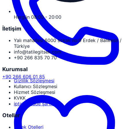
Hergün 08:00 - 20:00
İletişim
Yalı mahallesi 6000 sokak no:9 Erdek / Balıkesir /
Türkiye
info@tatilegitsek.com
+90 266 835 70 70
Kurumsal
+90 266 606 01 85
Gizlilik Sözleşmesi
Kullanıcı Sözleşmesi
Hizmet Sözleşmesi
KVKK
iptal ve iade şartları
Oteller
Erdek Otelleri