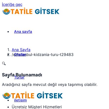
İçeriğe geç
Ana sayfa
Ana Sayfa
Oteller
/
el/istanbul-kidzania-turu-t29483
🔍
Sayfa Bulunamadı
Turlar
Aradığınız sayfa mevcut değil veya taşınmış olabilir.
iletisim
Ücretsiz Müşteri Hizmetleri