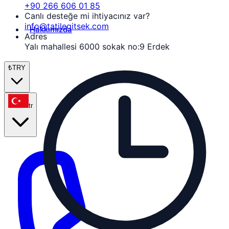
+90 266 606 01 85
Canlı desteğe mi ihtiyacınız var?
info@tatilegitsek.com
Hakkımızda
Adres
Yalı mahallesi 6000 sokak no:9 Erdek
₺
TRY
tr