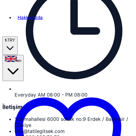
Hakkımızda
₺
TRY
en
Everyday AM 08:00 - PM 08:00
İletişim
Yalı mahallesi 6000 sokak no:9 Erdek / Balıkesir /
Türkiye
info@tatilegitsek.com