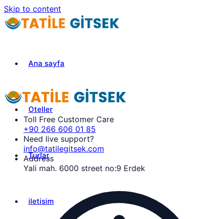
Skip to content
Ana sayfa
Oteller
Toll Free Customer Care
+90 266 606 01 85
Need live support?
info@tatilegitsek.com
Turlar
Address
Yali mah. 6000 street no:9 Erdek
iletisim