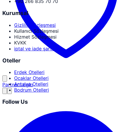
+90 266 835 70 70
Kurumsal
Gizlilik Sözleşmesi
Kullanıcı Sözleşmesi
Hizmet Sözleşmesi
KVKK
iptal ve iade şartları
Oteller
Erdek Otelleri
Ocaklar Otelleri
Antalya Otelleri
Partner Login
Bodrum Otelleri
Follow Us