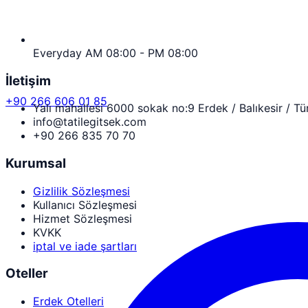
Everyday AM 08:00 - PM 08:00
İletişim
+90 266 606 01 85
Yalı mahallesi 6000 sokak no:9 Erdek / Balıkesir / Tü
info@tatilegitsek.com
+90 266 835 70 70
Kurumsal
Gizlilik Sözleşmesi
Kullanıcı Sözleşmesi
Hizmet Sözleşmesi
KVKK
iptal ve iade şartları
Oteller
Erdek Otelleri