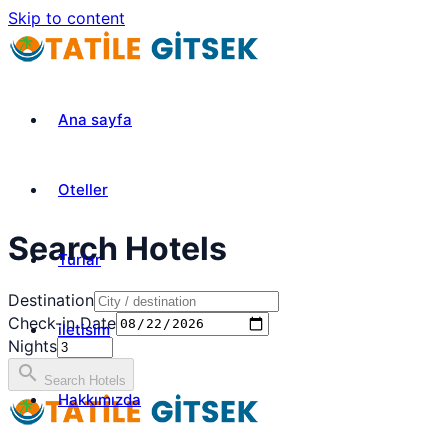
Skip to content
Ana sayfa
Oteller
Search Hotels
Turlar
Destination
Check-in Date
iletisim
Nights
search
Search Hotels
Hakkımızda