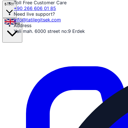
Toll Free Customer Care
₺
TRY
+90 266 606 01 85
Need live support?
info@tatilegitsek.com
en
Address
Yali mah. 6000 street no:9 Erdek