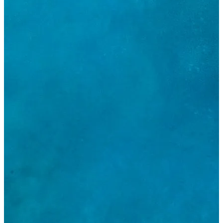
Hakkımızda
₺
TRY
es