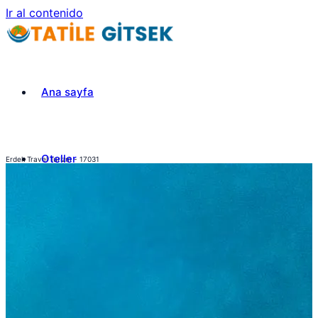
Ir al contenido
Ana sayfa
Oteller
Erdek Travel Turizm - 17031
Turlar
iletisim