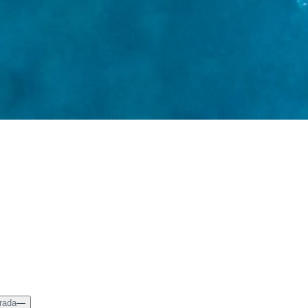
rada
—