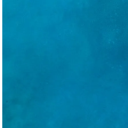
₺
TRY
es