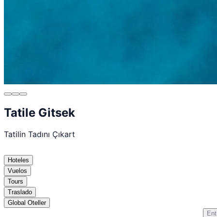
Tatile Gitsek
Tatilin Tadını Çıkart
Hoteles
Vuelos
Tours
Traslado
Global Oteller
Ent