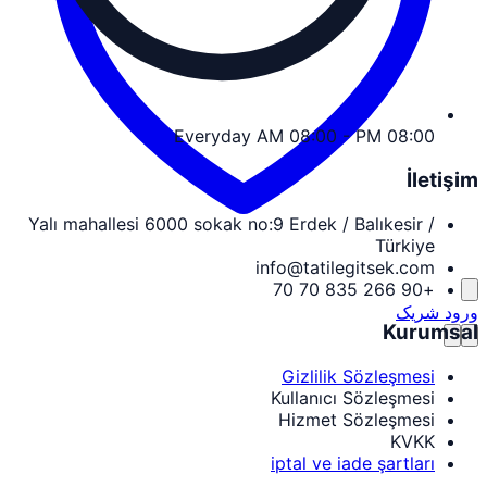
Everyday AM 08:00 - PM 08:00
İletişim
Yalı mahallesi 6000 sokak no:9 Erdek / Balıkesir /
Türkiye
info@tatilegitsek.com
+90 266 835 70 70
ورود شریک
Kurumsal
Gizlilik Sözleşmesi
Kullanıcı Sözleşmesi
Hizmet Sözleşmesi
KVKK
iptal ve iade şartları