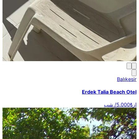
Balıkesir
Erdek Talia Beach Otel
از
₺5.000
/ شب