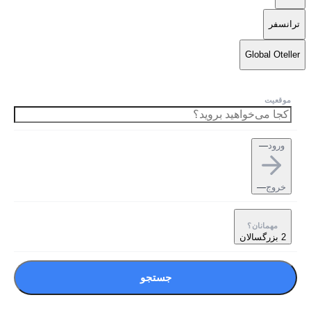
ترانسفر
Global Oteller
موقعیت
ورود
—
خروج
—
مهمانان؟
2 بزرگسالان
جستجو