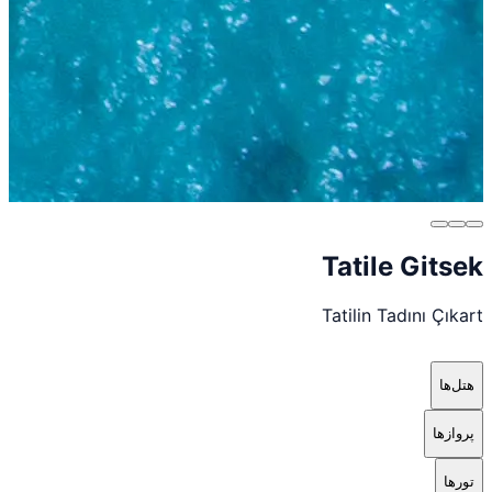
Tatile Gitsek
Tatilin Tadını Çıkart
هتل‌ها
پروازها
تورها