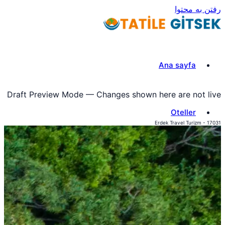
رفتن به محتوا
Ana sayfa
Draft Preview Mode — Changes shown here are not live
Oteller
Erdek Travel Turizm - 17031
Turlar
iletisim