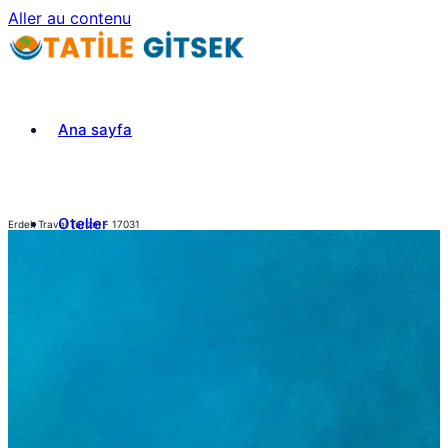
Aller au contenu
Ana sayfa
Oteller
Erdek Travel Turizm - 17031
Turlar
iletisim