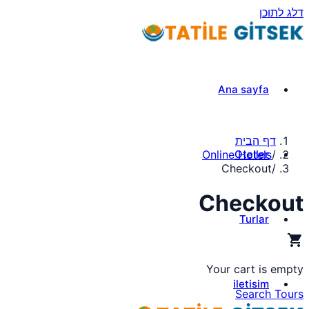
דלג לתוכן
Ana sayfa
דף הבית
Oteller
Online Hotels
/
Checkout
/
Checkout
Turlar
shopping_cart
Your cart is empty
iletisim
Search Tours