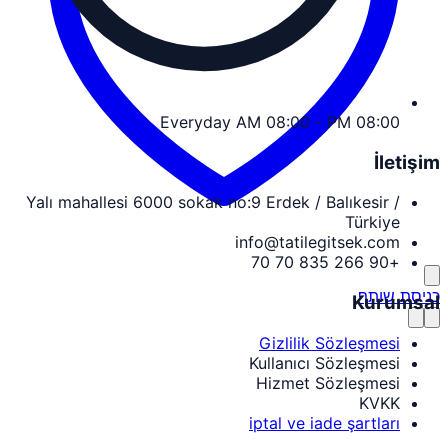
Everyday AM 08:00 - PM 08:00
İletişim
Yalı mahallesi 6000 sokak no:9 Erdek / Balıkesir /
Türkiye
info@tatilegitsek.com
+90 266 835 70 70
כניסת שותף
Kurumsal
Gizlilik Sözleşmesi
Kullanıcı Sözleşmesi
Hizmet Sözleşmesi
KVKK
iptal ve iade şartları