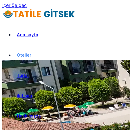
İçeriğe geç
Ana sayfa
Oteller
Turlar
iletisim
Hakkımızda