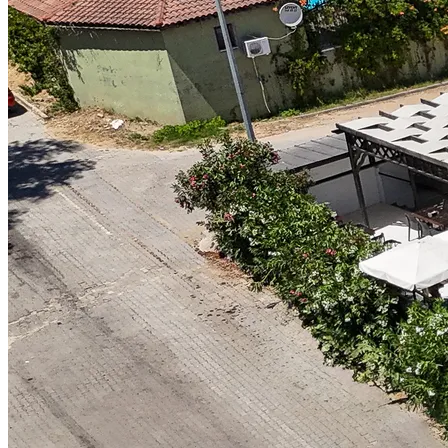
₺
TRY
tr