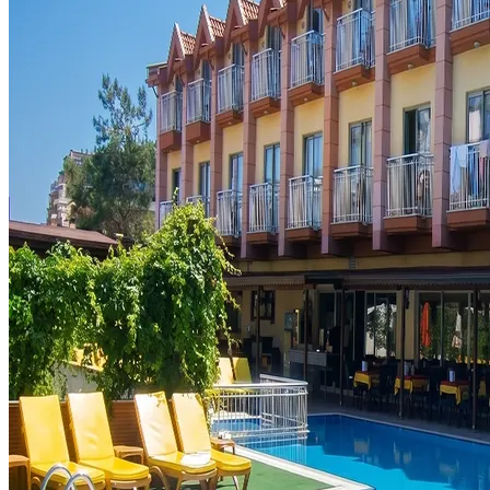
₺
TRY
tr