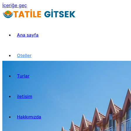
İçeriğe geç
Ana sayfa
Oteller
Turlar
iletisim
Hakkımızda