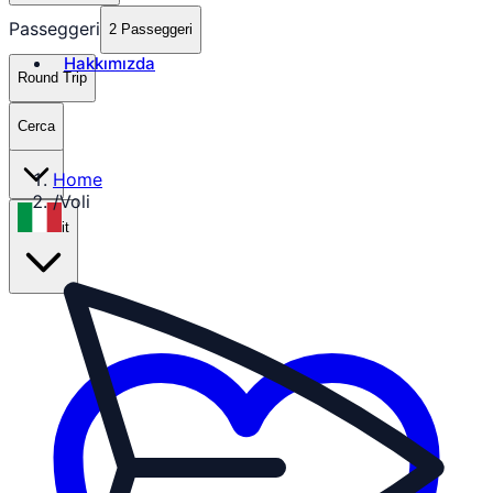
Passeggeri
2 Passeggeri
Hakkımızda
Round Trip
Cerca
₺
TRY
Home
/
Voli
it