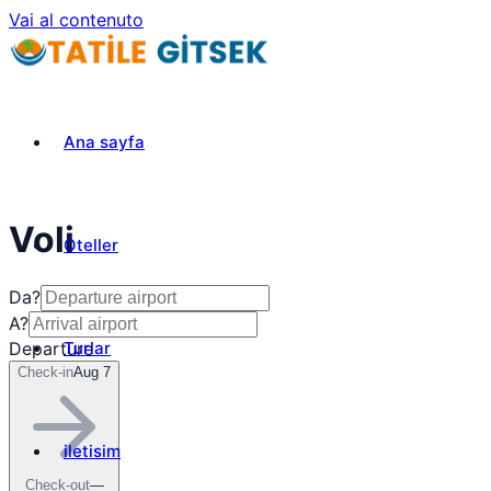
Vai al contenuto
Ana sayfa
Voli
Oteller
Da?
A?
Turlar
Departure
Check-in
Aug 7
iletisim
Check-out
—