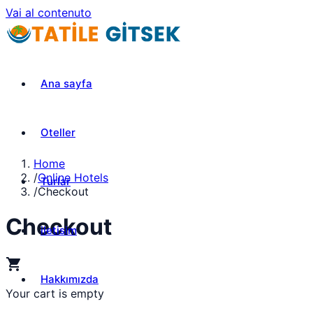
Vai al contenuto
Ana sayfa
Oteller
Home
/
Online Hotels
Turlar
/
Checkout
Checkout
iletisim
shopping_cart
Hakkımızda
Your cart is empty