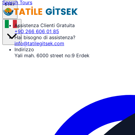
Search Tours
₺
TRY
Assistenza Clienti Gratuita
it
+90 266 606 01 85
Hai bisogno di assistenza?
info@tatilegitsek.com
Indirizzo
Yali mah. 6000 street no:9 Erdek