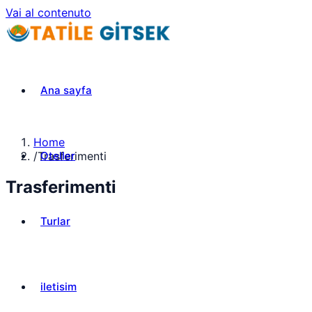
Vai al contenuto
Ana sayfa
Home
Oteller
/
Trasferimenti
Trasferimenti
Turlar
iletisim