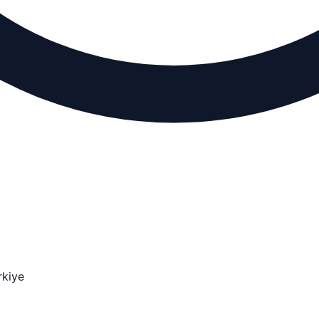
rkiye