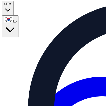
₺
TRY
ko