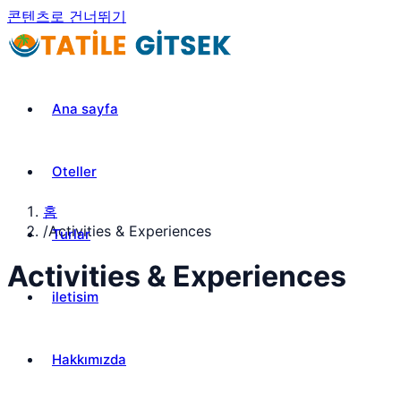
콘텐츠로 건너뛰기
Ana sayfa
Oteller
홈
/
Activities & Experiences
Turlar
Activities & Experiences
iletisim
Hakkımızda