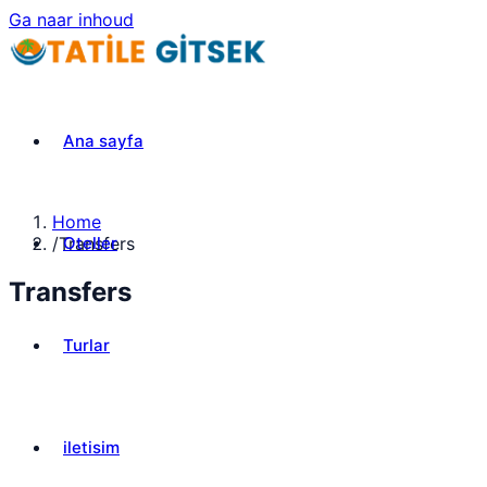
Ga naar inhoud
Ana sayfa
Home
Oteller
/
Transfers
Transfers
Turlar
iletisim