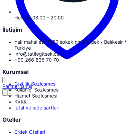
Hergün 08:00 - 20:00
İletişim
Yalı mahallesi 6000 sokak no:9 Erdek / Balıkesir /
Türkiye
info@tatilegitsek.com
+90 266 835 70 70
Kurumsal
Gizlilik Sözleşmesi
Partner Girişi
Kullanıcı Sözleşmesi
Hizmet Sözleşmesi
KVKK
iptal ve iade şartları
Oteller
Erdek Otelleri