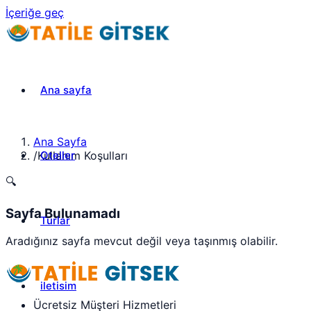
İçeriğe geç
Ana sayfa
Ana Sayfa
Oteller
/
Kullanım Koşulları
🔍
Sayfa Bulunamadı
Turlar
Aradığınız sayfa mevcut değil veya taşınmış olabilir.
iletisim
Ücretsiz Müşteri Hizmetleri