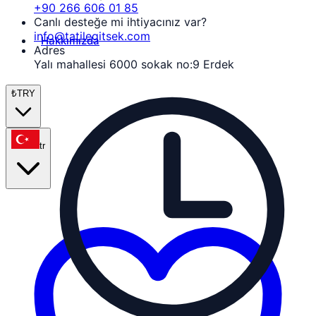
+90 266 606 01 85
Canlı desteğe mi ihtiyacınız var?
info@tatilegitsek.com
Hakkımızda
Adres
Yalı mahallesi 6000 sokak no:9 Erdek
₺
TRY
tr