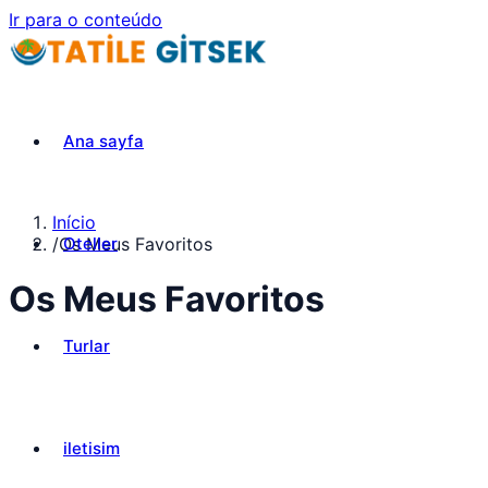
Ir para o conteúdo
Ana sayfa
Início
Oteller
/
Os Meus Favoritos
Os Meus Favoritos
Turlar
iletisim