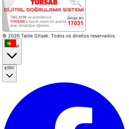
© 2026 Tatile Gitsek. Todos os direitos reservados.
pt
₺
TRY