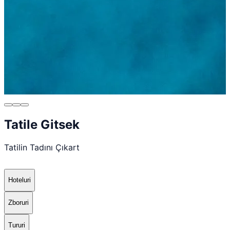
Tatile Gitsek
Tatilin Tadını Çıkart
Hoteluri
Zboruri
Tururi