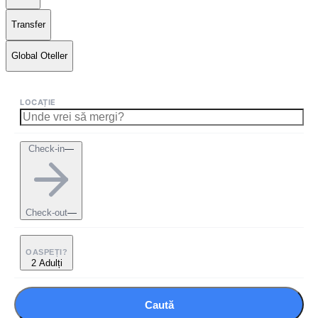
Transfer
Global Oteller
LOCAȚIE
Check-in
—
Check-out
—
OASPEȚI?
2 Adulți
Caută