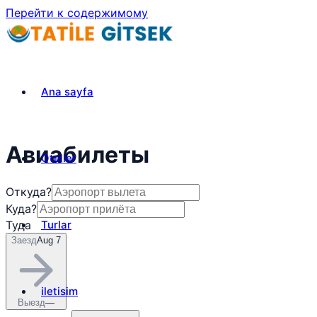
Перейти к содержимому
Ana sayfa
Авиабилеты
Oteller
Откуда?
Куда?
Turlar
Туда
Заезд
Aug 7
iletisim
Выезд
—