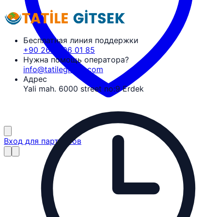
Бесплатная линия поддержки
+90 266 606 01 85
Нужна помощь оператора?
info@tatilegitsek.com
Адрес
Yali mah. 6000 street no:9 Erdek
Вход для партнёров