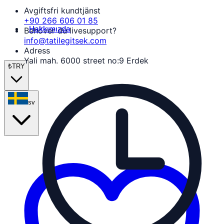
Avgiftsfri kundtjänst
+90 266 606 01 85
Hakkımızda
Behöver du livesupport?
info@tatilegitsek.com
Adress
Yali mah. 6000 street no:9 Erdek
₺
TRY
sv