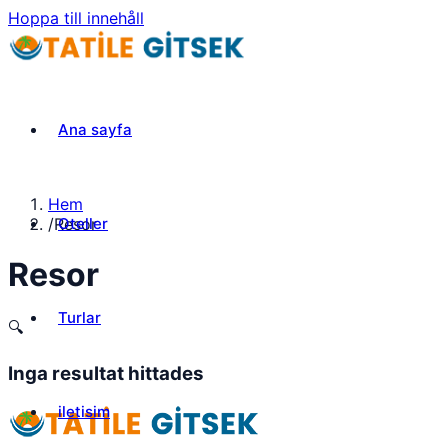
Hoppa till innehåll
Ana sayfa
Hem
Oteller
/
Resor
Resor
Turlar
🔍
Inga resultat hittades
iletisim