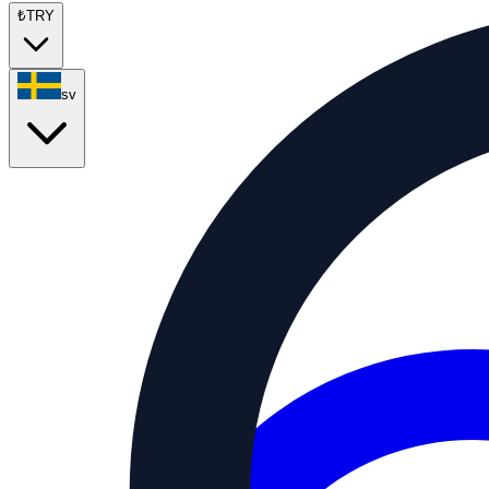
₺
TRY
sv