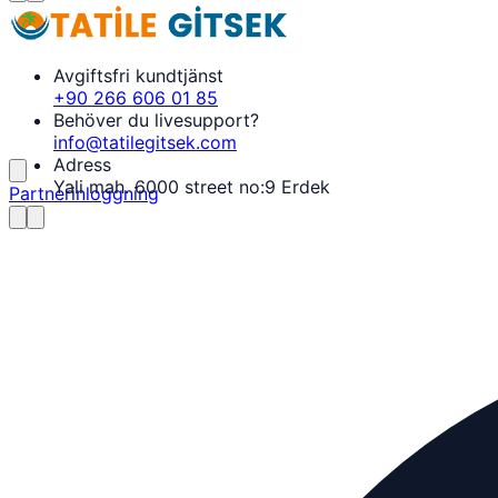
Avgiftsfri kundtjänst
+90 266 606 01 85
Behöver du livesupport?
info@tatilegitsek.com
Adress
Yali mah. 6000 street no:9 Erdek
Partnerinloggning