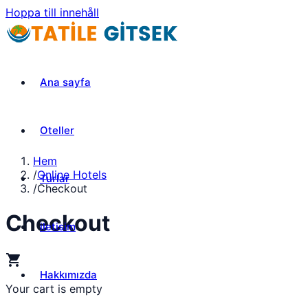
Hoppa till innehåll
Ana sayfa
Oteller
Hem
/
Online Hotels
Turlar
/
Checkout
Checkout
iletisim
shopping_cart
Hakkımızda
Your cart is empty