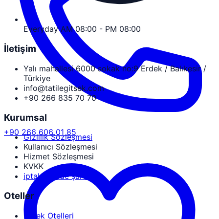
Everyday AM 08:00 - PM 08:00
İletişim
Yalı mahallesi 6000 sokak no:9 Erdek / Balıkesir /
Türkiye
info@tatilegitsek.com
+90 266 835 70 70
Kurumsal
+90 266 606 01 85
Gizlilik Sözleşmesi
Kullanıcı Sözleşmesi
Hizmet Sözleşmesi
KVKK
iptal ve iade şartları
Oteller
Erdek Otelleri