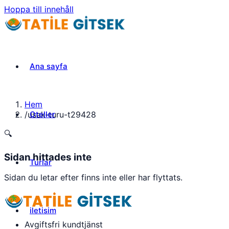
Hoppa till innehåll
Ana sayfa
Hem
Oteller
/
usak-turu-t29428
🔍
Sidan hittades inte
Turlar
Sidan du letar efter finns inte eller har flyttats.
iletisim
Avgiftsfri kundtjänst