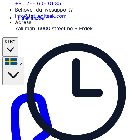
+90 266 606 01 85
Behöver du livesupport?
info@tatilegitsek.com
Hakkımızda
Adress
Yali mah. 6000 street no:9 Erdek
₺
TRY
sv