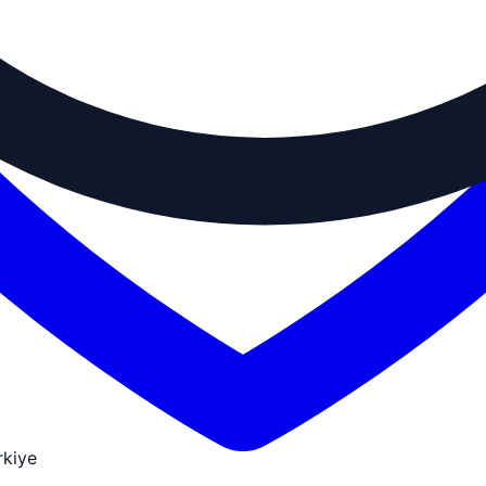
rkiye