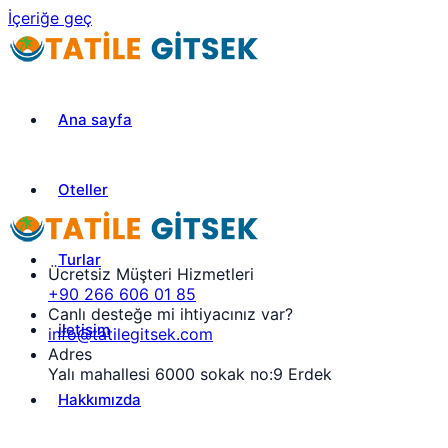
İçeriğe geç
Ana sayfa
Oteller
Turlar
Ücretsiz Müşteri Hizmetleri
+90 266 606 01 85
Canlı desteğe mi ihtiyacınız var?
iletisim
info@tatilegitsek.com
Adres
Yalı mahallesi 6000 sokak no:9 Erdek
Hakkımızda