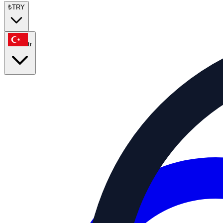
₺
TRY
tr