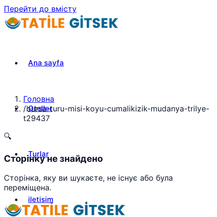
Перейти до вмісту
Ana sayfa
Головна
Oteller
/
bursa-turu-misi-koyu-cumalikizik-mudanya-trilye-
t29437
🔍
Turlar
Сторінку не знайдено
Сторінка, яку ви шукаєте, не існує або була
переміщена.
iletisim