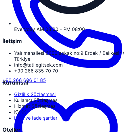
Everyday AM 08:00 - PM 08:00
İletişim
Yalı mahallesi 6000 sokak no:9 Erdek / Balıkesir /
Türkiye
info@tatilegitsek.com
+90 266 835 70 70
+90 266 606 01 85
Kurumsal
Gizlilik Sözleşmesi
Kullanıcı Sözleşmesi
Hizmet Sözleşmesi
KVKK
iptal ve iade şartları
Oteller