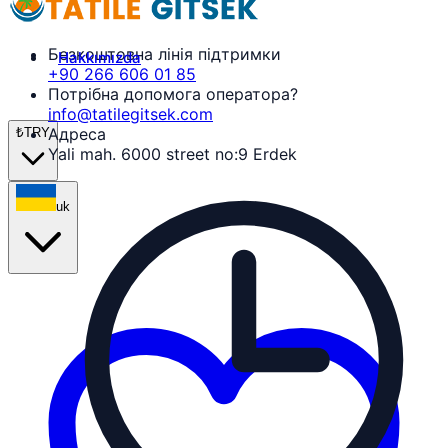
Безкоштовна лінія підтримки
Hakkımızda
+90 266 606 01 85
Потрібна допомога оператора?
info@tatilegitsek.com
Адреса
₺
TRY
Yali mah. 6000 street no:9 Erdek
uk