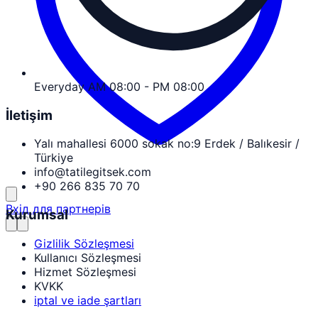
Everyday AM 08:00 - PM 08:00
İletişim
Yalı mahallesi 6000 sokak no:9 Erdek / Balıkesir /
Türkiye
info@tatilegitsek.com
+90 266 835 70 70
Вхід для партнерів
Kurumsal
Gizlilik Sözleşmesi
Kullanıcı Sözleşmesi
Hizmet Sözleşmesi
KVKK
iptal ve iade şartları