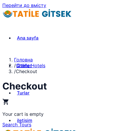
Перейти до вмісту
Ana sayfa
Головна
Oteller
/
Online Hotels
/
Checkout
Checkout
Turlar
shopping_cart
Your cart is empty
iletisim
Search Tours