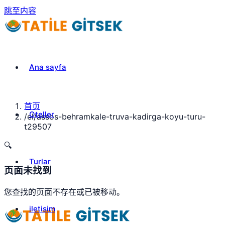
跳至内容
Ana sayfa
首页
Oteller
/
el/assos-behramkale-truva-kadirga-koyu-turu-
t29507
🔍
Turlar
页面未找到
您查找的页面不存在或已被移动。
iletisim