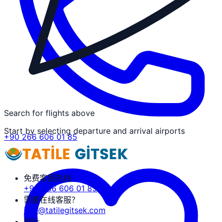
Search for flights above
Start by selecting departure and arrival airports
+90 266 606 01 85
免费客服热线
+90 266 606 01 85
需要在线客服？
info@tatilegitsek.com
地址