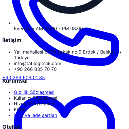
Everyday AM 08:00 - PM 08:00
İletişim
Yalı mahallesi 6000 sokak no:9 Erdek / Balıkesir /
Türkiye
info@tatilegitsek.com
+90 266 835 70 70
+90 266 606 01 85
Kurumsal
Gizlilik Sözleşmesi
Kullanıcı Sözleşmesi
Hizmet Sözleşmesi
KVKK
iptal ve iade şartları
Oteller