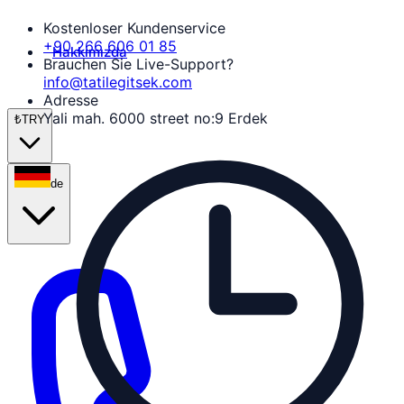
Kostenloser Kundenservice
+90 266 606 01 85
Hakkımızda
Brauchen Sie Live-Support?
info@tatilegitsek.com
Adresse
Yali mah. 6000 street no:9 Erdek
₺
TRY
de