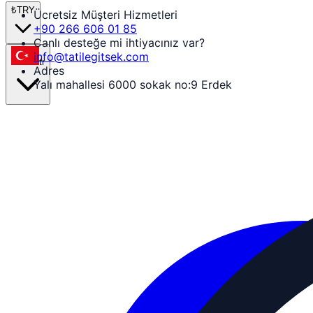
₺
TRY
Ücretsiz Müşteri Hizmetleri
+90 266 606 01 85
Canlı desteğe mi ihtiyacınız var?
info@tatilegitsek.com
tr
Adres
Yalı mahallesi 6000 sokak no:9 Erdek