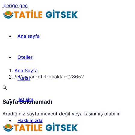
İçeriğe geç
Ana sayfa
Oteller
Ana Sayfa
/
el/aycan-otel-ocaklar-t28652
Turlar
🔍
iletisim
Sayfa Bulunamadı
Aradığınız sayfa mevcut değil veya taşınmış olabilir.
Hakkımızda