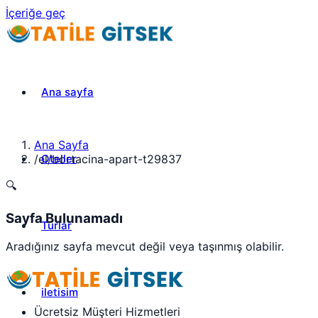
İçeriğe geç
Ana sayfa
Ana Sayfa
Oteller
/
el/bortacina-apart-t29837
🔍
Sayfa Bulunamadı
Turlar
Aradığınız sayfa mevcut değil veya taşınmış olabilir.
iletisim
Ücretsiz Müşteri Hizmetleri