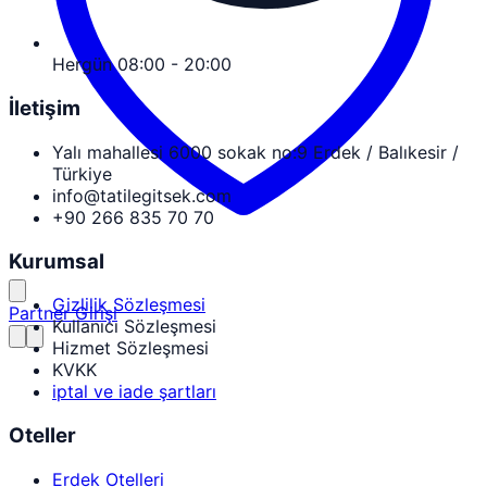
Hergün 08:00 - 20:00
İletişim
Yalı mahallesi 6000 sokak no:9 Erdek / Balıkesir /
Türkiye
info@tatilegitsek.com
+90 266 835 70 70
Kurumsal
Gizlilik Sözleşmesi
Partner Girişi
Kullanıcı Sözleşmesi
Hizmet Sözleşmesi
KVKK
iptal ve iade şartları
Oteller
Erdek Otelleri