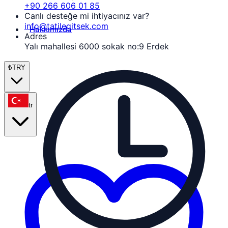
+90 266 606 01 85
Canlı desteğe mi ihtiyacınız var?
info@tatilegitsek.com
Hakkımızda
Adres
Yalı mahallesi 6000 sokak no:9 Erdek
₺
TRY
tr