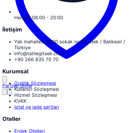
Hergün 08:00 - 20:00
İletişim
Yalı mahallesi 6000 sokak no:9 Erdek / Balıkesir /
Türkiye
info@tatilegitsek.com
+90 266 835 70 70
Kurumsal
Gizlilik Sözleşmesi
Partner Girişi
Kullanıcı Sözleşmesi
Hizmet Sözleşmesi
KVKK
iptal ve iade şartları
Oteller
Erdek Otelleri