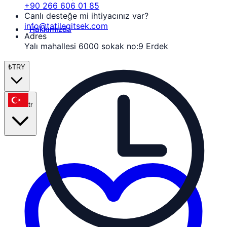
+90 266 606 01 85
Canlı desteğe mi ihtiyacınız var?
info@tatilegitsek.com
Hakkımızda
Adres
Yalı mahallesi 6000 sokak no:9 Erdek
₺
TRY
tr