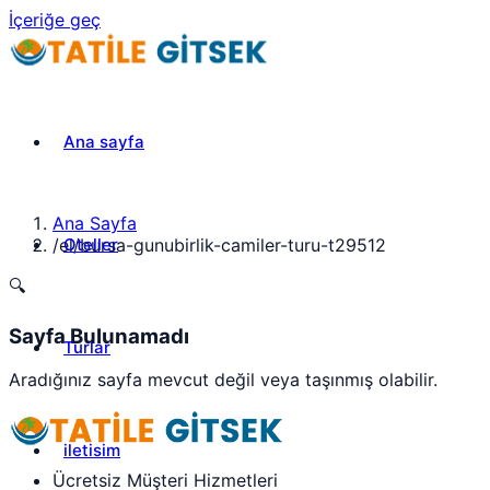
İçeriğe geç
Ana sayfa
Ana Sayfa
Oteller
/
el/bursa-gunubirlik-camiler-turu-t29512
🔍
Sayfa Bulunamadı
Turlar
Aradığınız sayfa mevcut değil veya taşınmış olabilir.
iletisim
Ücretsiz Müşteri Hizmetleri