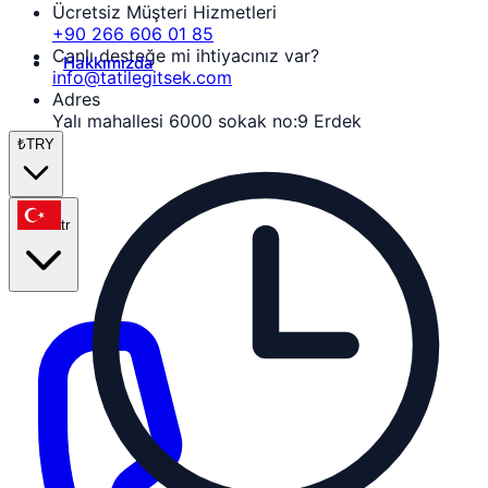
Ücretsiz Müşteri Hizmetleri
+90 266 606 01 85
Canlı desteğe mi ihtiyacınız var?
Hakkımızda
info@tatilegitsek.com
Adres
Yalı mahallesi 6000 sokak no:9 Erdek
₺
TRY
tr