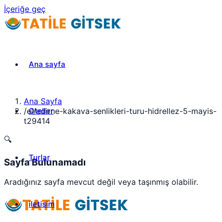
İçeriğe geç
Ana sayfa
Ana Sayfa
Oteller
/
el/edirne-kakava-senlikleri-turu-hidrellez-5-mayis-
t29414
🔍
Turlar
Sayfa Bulunamadı
Aradığınız sayfa mevcut değil veya taşınmış olabilir.
iletisim