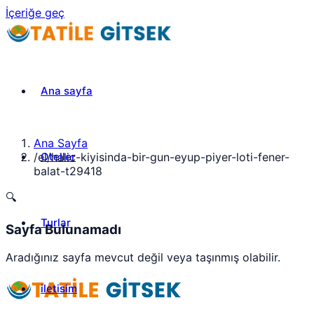
İçeriğe geç
Ana sayfa
Ana Sayfa
Oteller
/
el/halic-kiyisinda-bir-gun-eyup-piyer-loti-fener-
balat-t29418
🔍
Turlar
Sayfa Bulunamadı
Aradığınız sayfa mevcut değil veya taşınmış olabilir.
iletisim