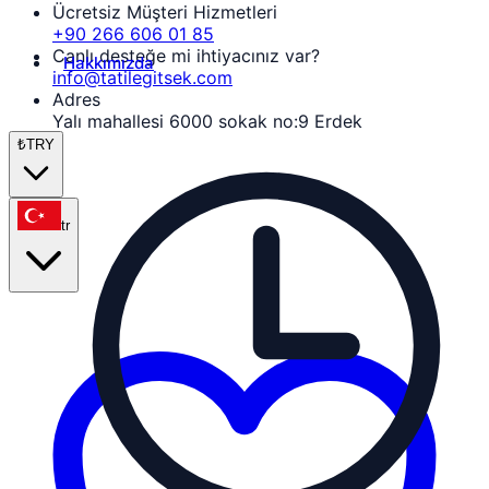
Ücretsiz Müşteri Hizmetleri
+90 266 606 01 85
Canlı desteğe mi ihtiyacınız var?
Hakkımızda
info@tatilegitsek.com
Adres
Yalı mahallesi 6000 sokak no:9 Erdek
₺
TRY
tr