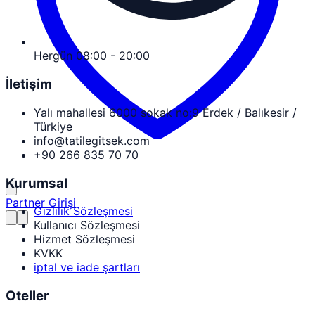
Hergün 08:00 - 20:00
İletişim
Yalı mahallesi 6000 sokak no:9 Erdek / Balıkesir /
Türkiye
info@tatilegitsek.com
+90 266 835 70 70
Kurumsal
Partner Girişi
Gizlilik Sözleşmesi
Kullanıcı Sözleşmesi
Hizmet Sözleşmesi
KVKK
iptal ve iade şartları
Oteller