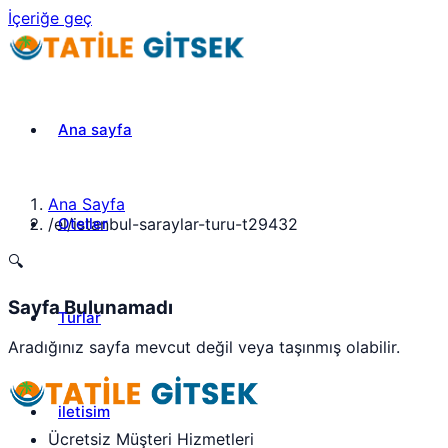
İçeriğe geç
Ana sayfa
Ana Sayfa
Oteller
/
el/istanbul-saraylar-turu-t29432
🔍
Sayfa Bulunamadı
Turlar
Aradığınız sayfa mevcut değil veya taşınmış olabilir.
iletisim
Ücretsiz Müşteri Hizmetleri