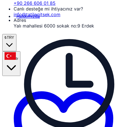
+90 266 606 01 85
Canlı desteğe mi ihtiyacınız var?
info@tatilegitsek.com
Hakkımızda
Adres
Yalı mahallesi 6000 sokak no:9 Erdek
₺
TRY
tr