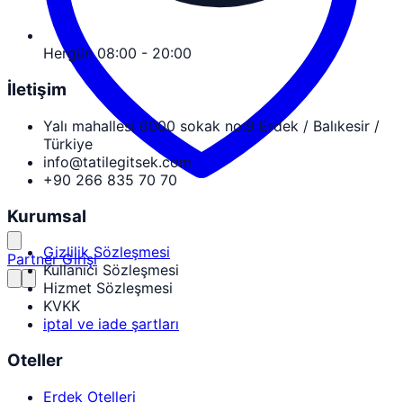
Hergün 08:00 - 20:00
İletişim
Yalı mahallesi 6000 sokak no:9 Erdek / Balıkesir /
Türkiye
info@tatilegitsek.com
+90 266 835 70 70
Kurumsal
Gizlilik Sözleşmesi
Partner Girişi
Kullanıcı Sözleşmesi
Hizmet Sözleşmesi
KVKK
iptal ve iade şartları
Oteller
Erdek Otelleri