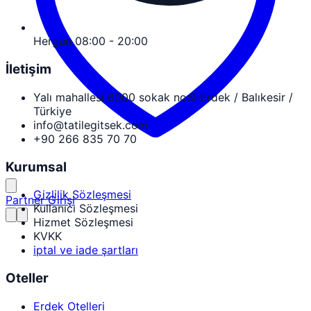
Hergün 08:00 - 20:00
İletişim
Yalı mahallesi 6000 sokak no:9 Erdek / Balıkesir /
Türkiye
info@tatilegitsek.com
+90 266 835 70 70
Kurumsal
Gizlilik Sözleşmesi
Partner Girişi
Kullanıcı Sözleşmesi
Hizmet Sözleşmesi
KVKK
iptal ve iade şartları
Oteller
Erdek Otelleri