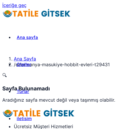
İçeriğe geç
Ana sayfa
Ana Sayfa
Oteller
/
el/ormanya-masukiye-hobbit-evleri-t29431
🔍
Sayfa Bulunamadı
Turlar
Aradığınız sayfa mevcut değil veya taşınmış olabilir.
iletisim
Ücretsiz Müşteri Hizmetleri