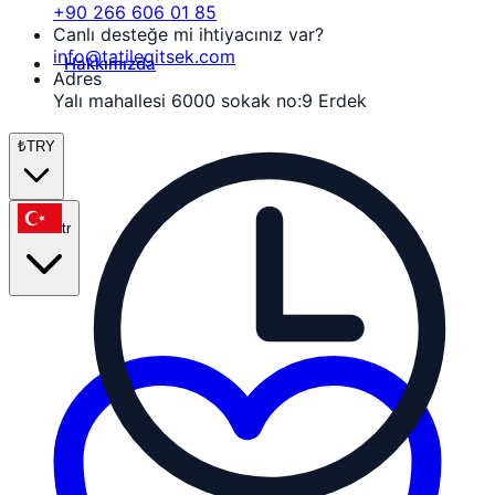
+90 266 606 01 85
Canlı desteğe mi ihtiyacınız var?
info@tatilegitsek.com
Hakkımızda
Adres
Yalı mahallesi 6000 sokak no:9 Erdek
₺
TRY
tr