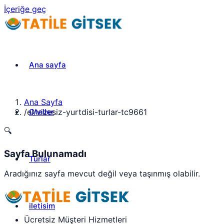
İçeriğe geç
Ana sayfa
Ana Sayfa
Oteller
/
el/vizesiz-yurtdisi-turlar-tc9661
🔍
Sayfa Bulunamadı
Turlar
Aradığınız sayfa mevcut değil veya taşınmış olabilir.
iletisim
Ücretsiz Müşteri Hizmetleri