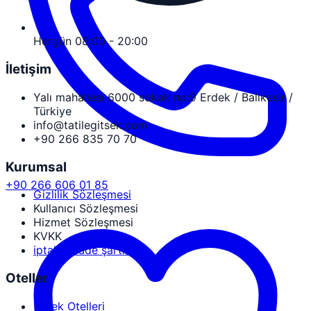
Hergün 08:00 - 20:00
İletişim
Yalı mahallesi 6000 sokak no:9 Erdek / Balıkesir /
Türkiye
info@tatilegitsek.com
+90 266 835 70 70
Kurumsal
+90 266 606 01 85
Gizlilik Sözleşmesi
Kullanıcı Sözleşmesi
Hizmet Sözleşmesi
KVKK
iptal ve iade şartları
Oteller
Erdek Otelleri