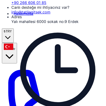
+90 266 606 01 85
Canlı desteğe mi ihtiyacınız var?
info@tatilegitsek.com
Hakkımızda
Adres
Yalı mahallesi 6000 sokak no:9 Erdek
₺
TRY
tr