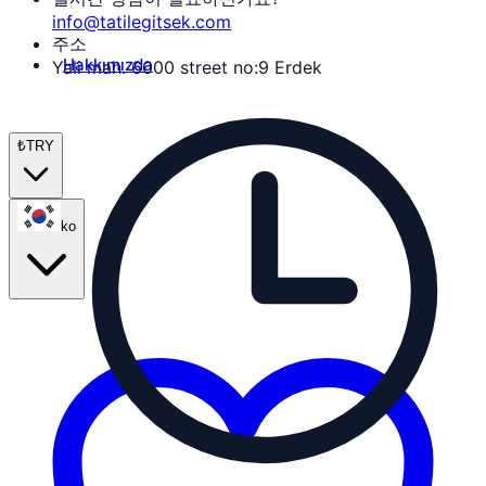
info@tatilegitsek.com
주소
Hakkımızda
Yali mah. 6000 street no:9 Erdek
₺
TRY
ko