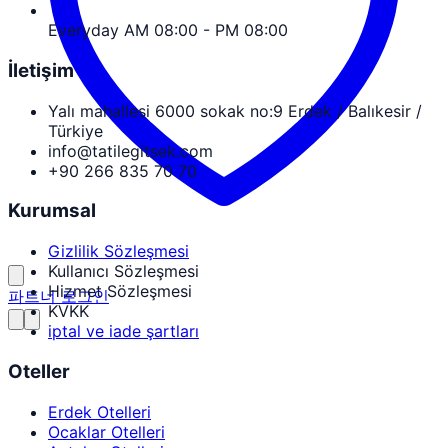
Everyday AM 08:00 - PM 08:00
İletişim
Yalı mahallesi 6000 sokak no:9 Erdek / Balıkesir /
Türkiye
info@tatilegitsek.com
+90 266 835 70 70
Kurumsal
Gizlilik Sözleşmesi
Kullanıcı Sözleşmesi
Hizmet Sözleşmesi
파트너 로그인
KVKK
iptal ve iade şartları
Oteller
Erdek Otelleri
Ocaklar Otelleri