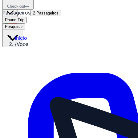
₺
TRY
Check-out
—
Passageiros
2 Passageiros
Round Trip
Pesquisar
pt
Início
/
Voos