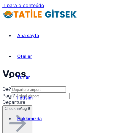
Ir para o conteúdo
Ana sayfa
Oteller
Voos
Turlar
De?
Para?
iletisim
Departure
Check-in
Aug 9
Hakkımızda