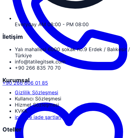
Everyday AM 08:00 - PM 08:00
İletişim
Yalı mahallesi 6000 sokak no:9 Erdek / Balıkesir /
Türkiye
info@tatilegitsek.com
+90 266 835 70 70
Kurumsal
+90 266 606 01 85
Gizlilik Sözleşmesi
Kullanıcı Sözleşmesi
Hizmet Sözleşmesi
KVKK
iptal ve iade şartları
Oteller