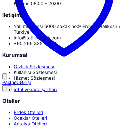
Hergün 08:00 - 20:00
İletişim
Yalı mahallesi 6000 sokak no:9 Erdek / Balıkesir /
Türkiye
info@tatilegitsek.com
+90 266 835 70 70
Kurumsal
Gizlilik Sözleşmesi
Kullanıcı Sözleşmesi
Hizmet Sözleşmesi
Partner Girişi
KVKK
iptal ve iade şartları
Oteller
Erdek Otelleri
Ocaklar Otelleri
Antalya Otelleri