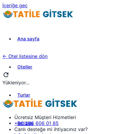
İçeriğe geç
Ana sayfa
← Otel listesine dön
Oteller
refresh
Yükleniyor...
Turlar
Ücretsiz Müşteri Hizmetleri
iletisim
+90 266 606 01 85
Canlı desteğe mi ihtiyacınız var?