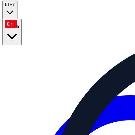
₺
TRY
tr