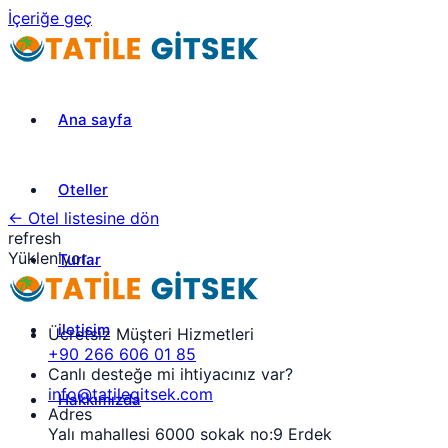
İçeriğe geç
Ana sayfa
Oteller
← Otel listesine dön
refresh
Yükleniyor...
Turlar
iletisim
Ücretsiz Müşteri Hizmetleri
+90 266 606 01 85
Canlı desteğe mi ihtiyacınız var?
info@tatilegitsek.com
Hakkımızda
Adres
Yalı mahallesi 6000 sokak no:9 Erdek